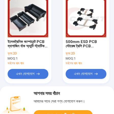
ইলেকট্রনিক কম্পোনেন্ট PCB
500mm ESD PCB
ম্যাগাজিন র্যাক অ্যান্টি স্ট্যাটিক
স্টোরেজ ট্রলি PCB
10E8 Esd স্টোরেজ বক্স
Magazine Rack 10e7
মূল্য:
20
মূল্য:
20
ohms CE অনুমোদিত
MOQ:
1
MOQ:
1
সর্বশেষ দাম পান
সর্বশেষ দাম পান
এখন যোগাযোগ
এখন যোগাযোগ
আপনার সময় বাঁচান
আমাদের সাথে সেরা পণ্য যোগাযোগ করুন।