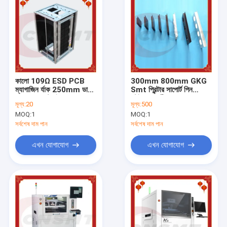
কালো 109Ω ESD PCB
300mm 800mm GKG
ম্যাগাজিন র্যাক 250mm ডান
Smt প্রিন্টার সাপোর্ট পিন
থেকে বাম কাস্টমাইজ করুন
স্টেইনলেস স্টীল CNSMT-
মূল্য:
20
মূল্য:
500
GSS200
MOQ:
1
MOQ:
1
সর্বশেষ দাম পান
সর্বশেষ দাম পান
এখন যোগাযোগ
এখন যোগাযোগ
বাড়ি
পণ্য
আমাদের সম্পর্কে