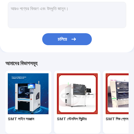
এসএমটি রিফ্লো ওভেন
SMT পরিদর্শন মেশিন
পিসিবি লেপ মেশিন
চালিয়ে
SMD সমাবেশ লাইন
ইলেকট্রনিক ড্রাই ক্যাবিনেট
আমাদের বিভাগসমূহ
SMT মেশিন অগ্রভাগ
SMT ফিডার
SMT ফিডার ক্রমাঙ্কন
SMT খুচরা যন্ত্রাংশ
SMT লাইন সরঞ্জাম
SMT স্টেনসিল প্রিন্টার
SMT পিক প্লেস মেশ
স্যামসাং ফিডার