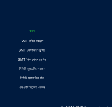
ধরন
SMT লাইন সরঞ্জাম
SMT স্টেনসিল প্রিন্টার
SMT পিক প্লেস মেশিন
পিসিবি হ্যান্ডলিং সরঞ্জাম
পিসিবি ম্যাগাজিন র্যাক
এসএমটি রিফ্লো ওভেন
চীন YS12 SMT ফিডার যন্ত্রাংশ
সরবরাহ