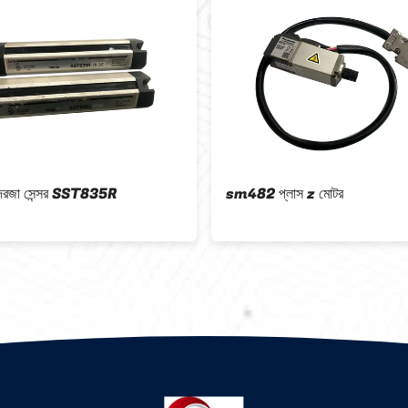
ন্সর SST835R
sm482 প্লাস z মোটর