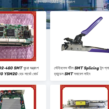
বাড়ি
-
ধরন
-
SMT খুচরা যন্ত্রাংশ
60 SMT খুচরা যন্ত্রাংশ
স্টেইনলেস স্টীল SMT Splicing টুল প্লা
10 YSM20 হেড সার্ভো বোর্ড
হ্যান্ডেল SMT সমাবেশ লাইন