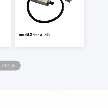
sm482 প্লাস z মোটর
মোট 2 পৃষ্ঠা