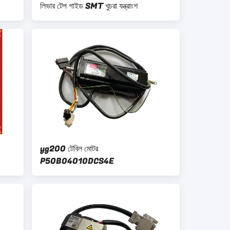
লিভার টেপ গাইড SMT খুচরা যন্ত্রাংশ
yg200 টেবিল মোটর
P50B04010DCS4E