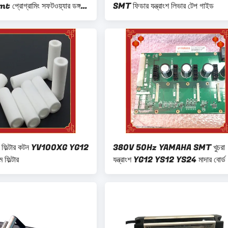
্রোগ্রামিং সফটওয়্যার ডঙ্গল
SMT ফিডার যন্ত্রাংশ লিভার টেপ গাইড
াইট ফিল্টার কটন YV100XG YG12
380V 50Hz YAMAHA SMT খুচরা
 ফিল্টার
যন্ত্রাংশ YG12 YS12 YS24 মাদার বোর্ড