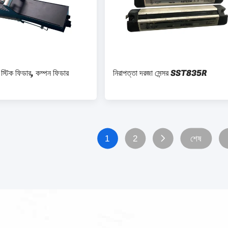
স্টিক ফিডার, কম্পন ফিডার
নিরাপত্তা দরজা সেন্সর SST835R
1
2
শেষ