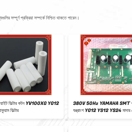
লির সম্পূর্ণ প্রক্রিয়া সম্পর্কে নিশ্চিত থাকতে পারেন।
ফিল্টার কটন YV100XG YG12
380V 50Hz YAMAHA SMT খুচরা
ার
যন্ত্রাংশ YG12 YS12 YS24 মাদার বোর্ড