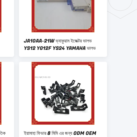
JA10AA-21W ভ্যাকুয়াম ইজেক্টর ভালভ
YS12 YG12F YS24 YAMAHA ভালভ
তিক
ইয়ামাহা ফিডার 8 মিমি এর জন্য ODM OEM