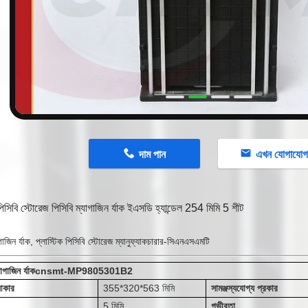
n
দাম পান
এখন যোগাযো
 পিসিবি স্টোরেজ পিসিবি ম্যাগাজিন র্যাক ইএসডি হ্যান্ডেল 254 মিমি 5 শীট
গাজিন র্যাক, প্লাস্টিক পিসিবি স্টোরেজ ম্যানুফ্যাকচারার-সিএনএসএমটি
গাজিন র্যাক
cnsmt
-MP9805301
B2
আকার
355*3
20
*
563
মিমি
সামঞ্জস্যযোগ্য প্রকার
5
মিমি
গভীরতা