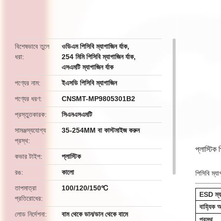
butto
বিশেষভাবে তুলে
ওডিএম পিসিবি ম্যাগাজিন র্যাক
,
ধরা
254 মিমি পিসিবি ম্যাগাজিন র্যাক
,
এসএমটি ম্যাগাজিন র্যাক
পণ্যের নাম
ইএসডি পিসিবি ম্যাগাজিন
পণ্যের ধরণ
CNSMT-MP9805301B2
প্রস্তুতকারক
সিএনএসএমটি
সামঞ্জস্যযোগ্য
35-254MM বা কাস্টমাইজ করুন
প্রস্থ
প্লাস্টিক
কভার টাইপ
প্লাস্টিক
রঙ
কালো
পিসিবি ম্যা
তাপমাত্রা
100/120/150℃
ESD ম্যা
প্রতিরোধের
বাহ্যিক 
লোড নির্দেশনা
বাম থেকে ডান/ডান থেকে বামে
প্রস্থ