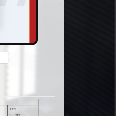
button
গ
হাতল
3.5 মিমি