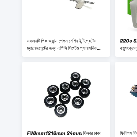
এসএমটি পিক অ্যান্ড প্লেস মেশিন ইন্টিগ্রেটেড
220v S
ম্যানেজমেন্টের জন্য এপিসি সিস্টেম প্যানাসনিক
বায়ুসংক্র
এনপিএম ফিডার
FV8mm1216mm 24mm ফিডার চাকা
ফিলিপস ফি