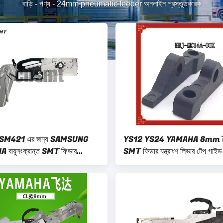
বাড়ি
-
পণ্য
-
24mm pneumatic feeder অনলাইন প্রস্তুতকারক
SM421 এর জন্য SAMSUNG
YS12 YS24 YAMAHA 8mm বৈদ
ায়ুসংক্রান্ত SMT ফিডার
SMT ফিডার যন্ত্রাংশ লিভার টেপ গাইড
12mm