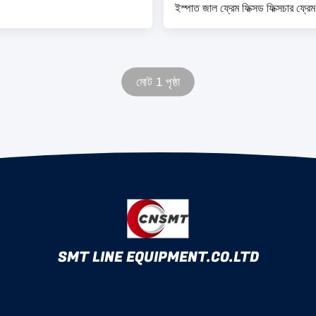
ইস্পাত জাল ফ্রেম ফিক্সড ফিক্সচার ফ্
রূপান্তরকারী বায়ুসংক্রান্ত ইস্পাত জাল 
মোট 1 পৃষ্ঠা
SMT LINE EQUIPMENT.CO.LTD