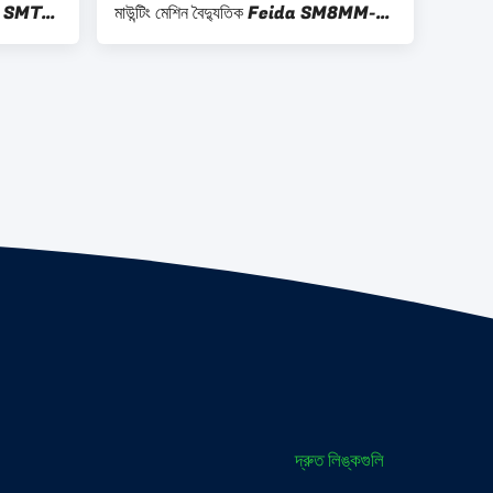
রেম SMT
মাউন্টিং মেশিন বৈদ্যুতিক Feida SM8MM-
অ্যাডাপ্ট
12-16-24-32MM র্যাকের জন্য প্রযোজ্য
দ্রুত লিঙ্কগুলি