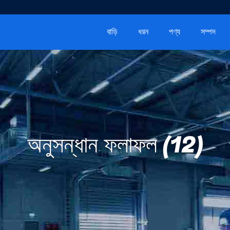
বাড়ি
ধরন
পণ্য
সম্পদ
অনুসন্ধান ফলাফল (12)