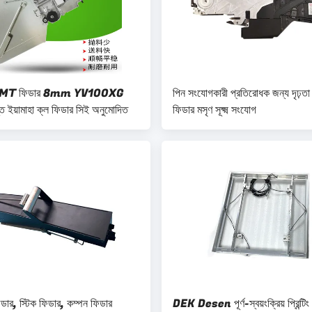
MT ফিডার 8mm YV100XG
পিন সংযোগকারী প্রতিরোধক জন্য দৃঢ়
ান্ত ইয়ামাহা ক্ল ফিডার সিই অনুমোদিত
ফিডার মসৃণ সূক্ষ্ম সংযোগ
ডার, স্টিক ফিডার, কম্পন ফিডার
DEK Desen পূর্ণ-স্বয়ংক্রিয় প্রিন্টিং