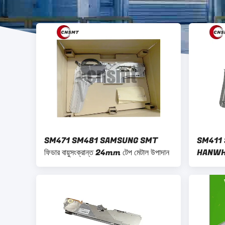
SM471 SM481 SAMSUNG SMT
SM411 
ফিডার বায়ুসংক্রান্ত 24mm টেপ মেটাল উপাদান
HANWHA ব
16mm 