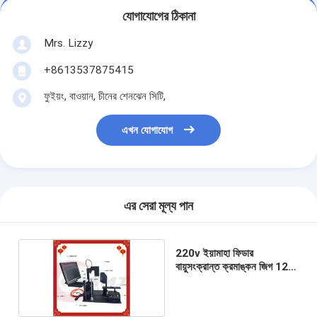
যোগাযোগের ঠিকানা
Mrs. Lizzy
+8613537875415
ফুইয়ং, বাওয়ান, চীনের শেনঝেন সিটি,
এখন যোগাযোগ
এর সেরা মূল্য পান
220v ইয়ামাহা ফিডার
বায়ুসংক্রান্ত ক্রমাঙ্কন জিগ 12
ইঞ্চি ডিসপ্লে