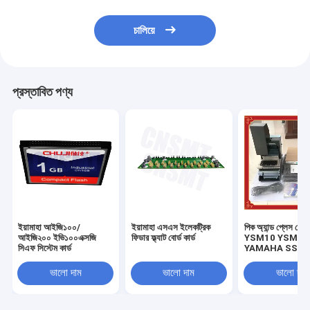
চালিয়ে
প্রস্তাবিত পণ্য
ইয়ামাহা আইজি১০০/
ইয়ামাহা এসএস ইলেকট্রিক
পিক অ্যান্ড প্লেস মেশ
আইজি২০০ ইভি১০০এক্সজি
ফিডার ফ্ল্যাট বোর্ড কার্ড
YSM10 YSM20
সিএফ সিস্টেম কার্ড
YAMAHA SS S
ফিডার ক্রমাঙ্কন জিগ
ভালো দাম
ভালো দাম
ভালো দাম