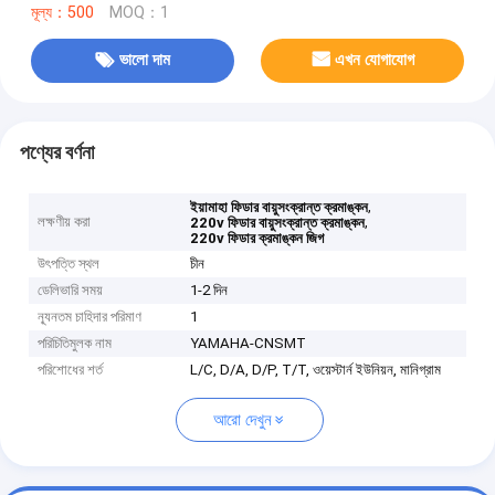
মূল্য：500
MOQ：1
ভালো দাম
এখন যোগাযোগ
পণ্যের বর্ণনা
,
ইয়ামাহা ফিডার বায়ুসংক্রান্ত ক্রমাঙ্কন
লক্ষণীয় করা
,
220v ফিডার বায়ুসংক্রান্ত ক্রমাঙ্কন
220v ফিডার ক্রমাঙ্কন জিগ
উৎপত্তি স্থল
চীন
ডেলিভারি সময়
1-2 দিন
ন্যূনতম চাহিদার পরিমাণ
1
পরিচিতিমুলক নাম
YAMAHA-CNSMT
পরিশোধের শর্ত
L/C, D/A, D/P, T/T, ওয়েস্টার্ন ইউনিয়ন, মানিগ্রাম
আরো দেখুন