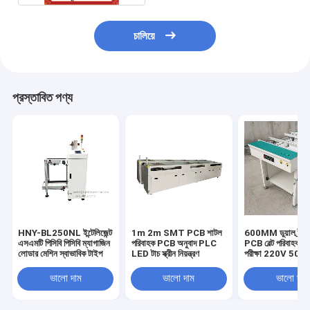
চালিয়ে
প্রস্তাবিত পণ্য
HNY-BL250NL ইন্টেলিজেন্ট
1m 2m SMT PCB শাটল
600MM ডুয়াল ট্র্যাক
এসএমটি পিসিবি পিসিবি ম্যাগাজিন
পরিবাহক PCB অনুবাদ PLC
PCB বেল্ট পরিবাহক পরি
লোডার মেশিন স্বাভাবিক টাইপ
LED টাচ স্ক্রীন নিয়ন্ত্রণ
পরীক্ষা 220V 50H
ভালো দাম
ভালো দাম
ভালো দাম