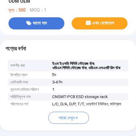
ODM OEM
মূল্য：500
MOQ：1
ভালো দাম
এখন যোগাযোগ
পণ্যের বর্ণনা
,
ইএম ইএসডি পিসিবি স্টোরেজ র্যাক
লক্ষণীয় করা
,
ওডিএম পিসিবি স্টোরেজ র্যাক
ওডিএম এসএমটি রিল র্যাক
উৎপত্তি স্থল
চীন
ডেলিভারি সময়
3-4 দিন
ন্যূনতম চাহিদার পরিমাণ
1
পরিচিতিমুলক নাম
CNSMT-PCB ESD storage rack
পরিশোধের শর্ত
L/C, D/A, D/P, T/T, ওয়েস্টার্ন ইউনিয়ন, মানিগ্রাম
আরো দেখুন