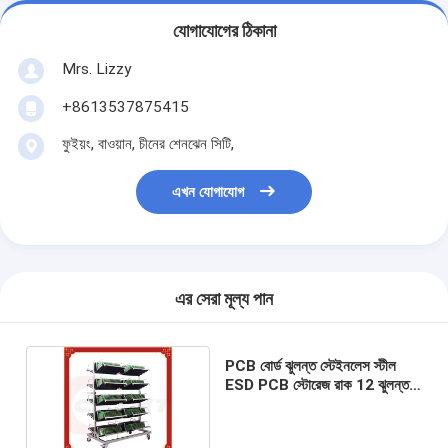
যোগাযোগের ঠিকানা
Mrs. Lizzy
+8613537875415
ফুইয়ং, বাওয়ান, চীনের শেনঝেন সিটি,
এখন যোগাযোগ
এর সেরা মূল্য পান
PCB বোর্ড ঝুলন্ত স্টেইনলেস স্টীল
ESD PCB স্টোরেজ রাক 12 ঝুলন্ত
ODM OEM