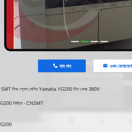
n
দাম পান
এখন যোগাযো
্রিয় SMT পিক প্লেস মেশিন Yamaha YG200 তিন ফেজ 380V
 YG200 নির্মাতা - CNSMT
া YG200