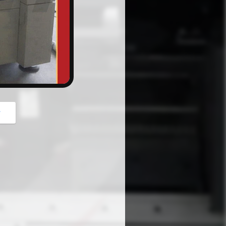
button
গ