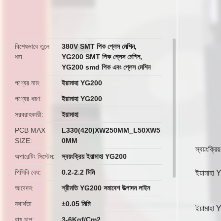
butto
বিশেষভাবে তুলে
380V SMT পিক প্লেস মেশিন
,
ধরা
YG200 SMT পিক প্লেস মেশিন
,
YG200 smd পিক এবং প্লেস মেশিন
পণ্যের নাম
ইয়ামাহা YG200
পণ্যের ধরণ
ইয়ামাহা YG200
সরবরাহকারী
ইয়ামাহা
PCB MAX
L330(420)XW250MM_L50XW5
SIZE
0MM
স্বয়ংক
অপারেটিং সিস্টেম
স্বয়ংক্রিয় ইয়ামাহা YG200
পিসিবি বেধ
0.2-2.2 মিমি
ইয়ামাহা
আবেদন
শ্রীমতি YG200 সমাবেশ উত্পাদন লাইন
যথার্থতা
±0.05 মিমি
ইয়ামাহ
বায়ু চাপ
3-6Kgf/Cm2