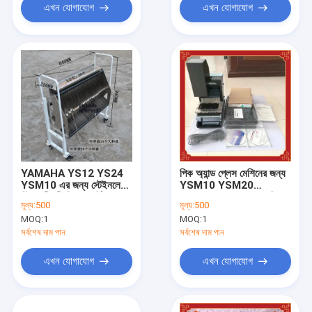
এখন যোগাযোগ
এখন যোগাযোগ
YAMAHA YS12 YS24
পিক অ্যান্ড প্লেস মেশিনের জন্য
YSM10 এর জন্য স্টেইনলেস
YSM10 YSM20
স্টিল শ্রীমতী ফিডার কার্ট
YAMAHA SS SMT ফিডার
মূল্য:
500
মূল্য:
500
ক্রমাঙ্কন জিগ
MOQ:
1
MOQ:
1
সর্বশেষ দাম পান
সর্বশেষ দাম পান
এখন যোগাযোগ
এখন যোগাযোগ