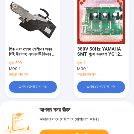
পিক এবং প্লেস মেশিনের জন্য
380V 50Hz YAMAHA
সিই ইয়ামাহা এসএমটি ফিডার 8
SMT খুচরা যন্ত্রাংশ YG12
মিমি 12 মিমি 16 মিমি
YS12 YS24 মাদার বোর্ড
মূল্য:
500
মূল্য:
1
MOQ:
1
MOQ:
1
সর্বশেষ দাম পান
সর্বশেষ দাম পান
এখন যোগাযোগ
এখন যোগাযোগ
আপনার সময় বাঁচান
আমাদের সাথে সেরা পণ্য যোগাযোগ করুন।