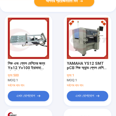
আপনার প্রয়োজনীয়তা দিন
পিক এবং প্লেস মেশিনের জন্য
YAMAHA YS12 SMT
Ys12 Yv100 ইয়ামাহা
pCB পিক অ্যান্ড প্লেস মেশিন
শ্রীমতী ফিডার স্টেইনলেস স্টিল
120 লেন 60 Hz 208V
মূল্য:
500
মূল্য:
1
MOQ:
1
MOQ:
1
সর্বশেষ দাম পান
সর্বশেষ দাম পান
এখন যোগাযোগ
এখন যোগাযোগ