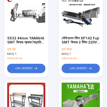
SS32 44mm YAMAHA
স্টেইনলেস স্টিল XP142 Fuji
SMT ফিডার প্রকার বৈদ্যুতিক
SMT ফিডার 2 টিউব 220V
KHJ MC500 000
অ্যান্টি স্ট্যাটিক
মূল্য:
50
মূল্য:
500
MOQ:
1
MOQ:
1
সর্বশেষ দাম পান
সর্বশেষ দাম পান
এখন যোগাযোগ
এখন যোগাযোগ
বাড়ি
পণ্য
আমাদের সম্পর্কে