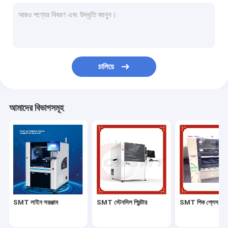
এসএমটি রিফ্লো ওভেন
SMT পরিদর্শন মেশিন
পিসিবি লেপ মেশিন
চালিয়ে
SMD সমাবেশ লাইন
ইলেকট্রনিক ড্রাই ক্যাবিনেট
আমাদের বিভাগসমূহ
SMT মেশিন অগ্রভাগ
SMT ফিডার
SMT ফিডার ক্রমাঙ্কন
SMT খুচরা যন্ত্রাংশ
SMT লাইন সরঞ্জাম
SMT স্টেনসিল প্রিন্টার
SMT পিক প্লেস মেশ
স্যামসাং ফিডার