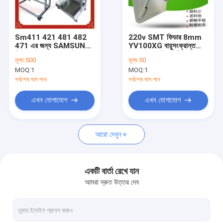
কারখানা ভ্রমণ
মান নিয়ন্ত্রণ
Sm411 421 481 482
220v SMT ফিডার 8mm
471 এর জন্য SAMSUNG
YV100XG বায়ুসংক্রান্ত
যোগাযোগ করুন
ফিডার স্টোরেজ SMT ফিডার
ইয়ামাহা ক্ল ফিডার সিই
মূল্য:
500
মূল্য:
50
ট্রলি
অনুমোদিত
MOQ:
1
MOQ:
1
খবর
সর্বশেষ দাম পান
সর্বশেষ দাম পান
এখন যোগাযোগ
এখন যোগাযোগ
SMT লাইন সরঞ্জাম
আরো দেখুন
SMT স্টেনসিল প্রিন্টার
SMT পিক প্লেস মেশিন
একটি বার্তা রেখে যান
আমরা দ্রুত উত্তর দেব
পিসিবি হ্যান্ডলিং সরঞ্জাম
পিসিবি ম্যাগাজিন র্যাক