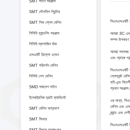
SMT লাইন সরঞ্জাম
SMT স্টেনসিল প্রিন্টার
সিএনএসএমটি 20
SMT পিক প্লেস মেশিন
পিসিবি হ্যান্ডলিং সরঞ্জাম
আমরা 3C এবং 5
সম্পদ উপকরণ 
পিসিবি ম্যাগাজিন র্যাক
আমরা সবসময় কা
এসএমটি রিফ্লো ওভেন
এবং গ্রাহক প্র
SMT পরিদর্শন মেশিন
সিএনএসএমটি বার
পিসিবি লেপ মেশিন
প্লেসমেন্ট মেশি
হাই-এন্ড বিদেশী
SMD সমাবেশ লাইন
প্রধান সরঞ্জা
ইলেকট্রনিক ড্রাই ক্যাবিনেট
এর মধ্যে, সিএন
মেশিন এবং এসএম
SMT মেশিন অগ্রভাগ
ব্র্যান্ড এবং দেশীয
SMT ফিডার
সিএনএসএমটি শি
SMT ফিডার ক্রমাঙ্কন