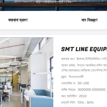
বাড়ি
-
আমাদের সম্পর্কে
-
সেবা
কারখানা ভ্রমণ
মান নিয়ন্ত্রণ
SMT LINE EQUI
ব্যবসার ধরণ
উত্পাদক,ডিস্ট্রিবিউটর / পাই
প্রধান বাজার
উত্তর আমেরিকা,দক্ষিণ আমেরি
এশিয়া,মধ্যপ্রাচ্য,আফ্রিকা,ত্তশেনিআ,বিশ্
ব্র্যান্ড
সিএনএসএমটি
এমপ্লয়িজ নং
50~100
বার্ষিক বিক্রয়
3000000-5000000
বছর প্রতিষ্ঠিত
2010
রপ্তানি পিসি
70% - 80%