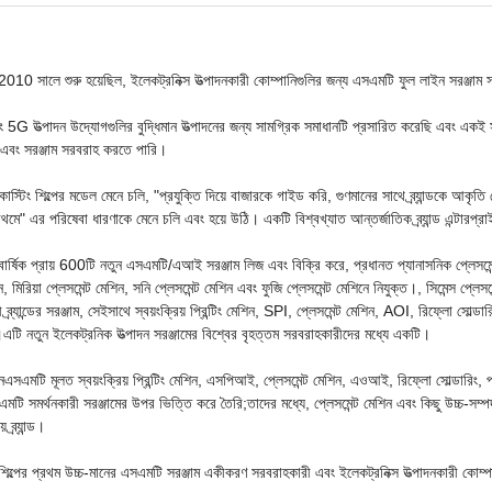
10 সালে শুরু হয়েছিল, ইলেকট্রনিক্স উত্পাদনকারী কোম্পানিগুলির জন্য এসএমটি ফুল লাইন সরঞ্জাম স
G উত্পাদন উদ্যোগগুলির বুদ্ধিমান উত্পাদনের জন্য সামগ্রিক সমাধানটি প্রসারিত করেছি এবং একই স
এবং সরঞ্জাম সরবরাহ করতে পারি।
স্টিং শিল্পের মডেল মেনে চলি, "প্রযুক্তি দিয়ে বাজারকে গাইড করি, গুণমানের সাথে ব্র্যান্ডকে আকৃতি দ
থমে" এর পরিষেবা ধারণাকে মেনে চলি এবং হয়ে উঠি। একটি বিশ্বখ্যাত আন্তর্জাতিক ব্র্যান্ড এন্টারপ্
্ষিক প্রায় 600টি নতুন এসএমটি/এআই সরঞ্জাম লিজ এবং বিক্রি করে, প্রধানত প্যানাসনিক প্লেসমেন্ট মে
ন, মিরিয়া প্লেসমেন্ট মেশিন, সনি প্লেসমেন্ট মেশিন এবং ফুজি প্লেসমেন্ট মেশিনে নিযুক্ত।, সিমেন্স প্লে
 ব্র্যান্ডের সরঞ্জাম, সেইসাথে স্বয়ংক্রিয় প্রিন্টিং মেশিন, SPI, প্লেসমেন্ট মেশিন, AOI, রিফ্লো সোল্ডা
ম।এটি নতুন ইলেকট্রনিক উত্পাদন সরঞ্জামের বিশ্বের বৃহত্তম সরবরাহকারীদের মধ্যে একটি।
এসএমটি মূলত স্বয়ংক্রিয় প্রিন্টিং মেশিন, এসপিআই, প্লেসমেন্ট মেশিন, এওআই, রিফ্লো সোল্ডারিং, 
টি সমর্থনকারী সরঞ্জামের উপর ভিত্তি করে তৈরি;তাদের মধ্যে, প্লেসমেন্ট মেশিন এবং কিছু উচ্চ-সম্পদ
় ব্র্যান্ড।
ল্পের প্রথম উচ্চ-মানের এসএমটি সরঞ্জাম একীকরণ সরবরাহকারী এবং ইলেকট্রনিক্স উত্পাদনকারী কোম্পা