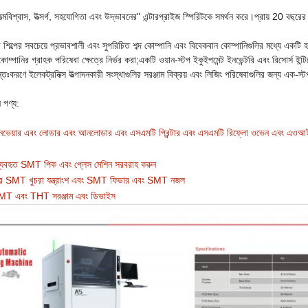
শ্বাস, উত্সর্গ, সহযোগিতা এবং উদ্ভাবনের" এন্টারপ্রাইজ স্পিরিটকে সমর্থন করে।প্রায় 20 বছরে
িল্পের সবচেয়ে প্রভাবশালী এবং সুপরিচিত শব্দ কোম্পানি এবং বিবেকবান কোম্পানিগুলির মধ্যে একট
ম্পানির গ্রাহক পরিষেবা ক্ষেত্রে নির্ভর করা;একটি ওয়ান-স্টপ ইকুইপমেন্ট ইনভেন্টরি এবং রিসোর্স ইন্টিগ
বান্তঃকরণে ইলেকট্রনিক্স উত্পাদনকারী সংস্থাগুলির সরঞ্জাম বিক্রয় এবং লিজিং পরিষেবাগুলির জন্য এক-স্
 পণ্য:
ভেয়ার এবং লোডার এবং আনলোডার এবং এসএমটি প্রিন্টার এবং এসএমটি রিফ্লো ওভেন এবং এওআই এ
ব্যবহৃত SMT পিক এবং প্লেস মেশিন সরবরাহ করুন
ার SMT খুচরা যন্ত্রাংশ এবং SMT ফিডার এবং SMT নজল
SMT এবং THT সরঞ্জাম এবং ডিভাইস