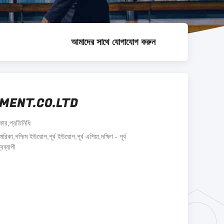
আমাদের সাথে যোগাযোগ করুন
PMENT.CO.LTD
কার,প্রতিনিধি
কা,পশ্চিম ইউরোপ,পূর্ব ইউরোপ,পূর্ব এশিয়া,দক্ষিণ - পূর্ব
বব্যাপী