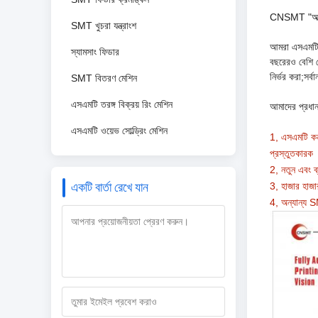
CNSMT "আত্মবি
SMT খুচরা যন্ত্রাংশ
আমরা এসএমটি শ
স্যামসাং ফিডার
বছরেরও বেশি কো
নির্ভর করা;সর্
SMT বিতরণ মেশিন
এসএমটি তরঙ্গ বিক্রয় রিং মেশিন
আমাদের প্রধান
এসএমটি ওয়েভ সোল্ড্রিং মেশিন
1, এসএমটি কন
প্রস্তুতকারক
2, নতুন এবং 
একটি বার্তা রেখে যান
3, হাজার হাজ
4, অন্যান্য 