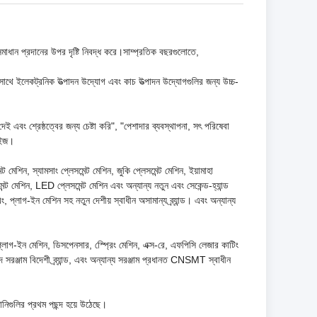
মাধান প্রদানের উপর দৃষ্টি নিবদ্ধ করে।সাম্প্রতিক বছরগুলোতে,
াথে ইলেকট্রনিক উত্পাদন উদ্যোগ এবং কাচ উত্পাদন উদ্যোগগুলির জন্য উচ্চ-
েই এবং শ্রেষ্ঠত্বের জন্য চেষ্টা করি", "পেশাদার ব্যবস্থাপনা, সৎ পরিষেবা
রাইজ।
শিন, স্যামসাং প্লেসমেন্ট মেশিন, জুকি প্লেসমেন্ট মেশিন, ইয়ামাহা
সমেন্ট মেশিন, LED প্লেসমেন্ট মেশিন এবং অন্যান্য নতুন এবং সেকেন্ড-হ্যান্ড
রিং, প্লাগ-ইন মেশিন সহ নতুন দেশীয় স্বাধীন অসামান্য ব্র্যান্ড। এবং অন্যান্য
প্লাগ-ইন মেশিন, ডিসপেনসার, স্প্রেিং মেশিন, এক্স-রে, এফপিসি লেজার কাটিং
 সরঞ্জাম বিদেশী ব্র্যান্ড, এবং অন্যান্য সরঞ্জাম প্রধানত CNSMT স্বাধীন
নিগুলির প্রথম পছন্দ হয়ে উঠেছে।