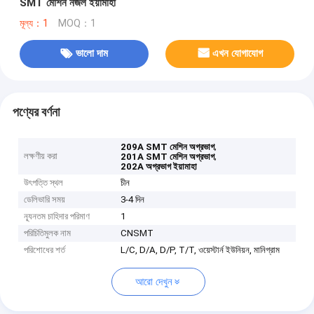
SMT মেশিন নজল ইয়ামাহা
মূল্য：1
MOQ：1
ভালো দাম
এখন যোগাযোগ
পণ্যের বর্ণনা
,
209A SMT মেশিন অগ্রভাগ
লক্ষণীয় করা
,
201A SMT মেশিন অগ্রভাগ
202A অগ্রভাগ ইয়ামাহা
উৎপত্তি স্থল
চীন
ডেলিভারি সময়
3-4 দিন
ন্যূনতম চাহিদার পরিমাণ
1
পরিচিতিমুলক নাম
CNSMT
পরিশোধের শর্ত
L/C, D/A, D/P, T/T, ওয়েস্টার্ন ইউনিয়ন, মানিগ্রাম
আরো দেখুন