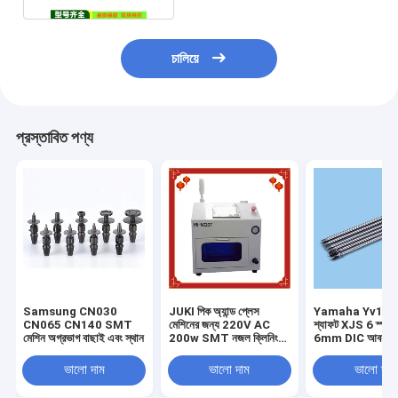
চালিয়ে
প্রস্তাবিত পণ্য
Samsung CN030
JUKI পিক অ্যান্ড প্লেস
Yamaha Yv100
CN065 CN140 SMT
মেশিনের জন্য 220V AC
শ্যাফট XJS 6 স্প্লা
মেশিন অগ্রভাগ বাছাই এবং স্থান
200w SMT নজল ক্লিনিং
6mm DIC আবরণ
মেশিন
ভালো দাম
ভালো দাম
ভালো দাম